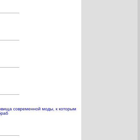
кровища современной моды, к которым
браб