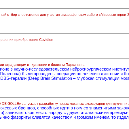
рный отбор спортсменов для участия в марафонском забеге «Мировые герои-
вершении приобретения Covidien
гли страдающим от дистонии и болезни Паркинсона
ионе в научно-исследовательском нейрохирургическом институ
 Поленова) были проведены операции по лечению дистонии и бо
BS-терапии (Deep Brain Stimulation – глубокая стимуляция мозг
 DE GOLLE» запускает разработку новых кожаных аксессуаров для мужчин и
 люксовых брендов, способных идти в ногу со знаменитыми зак
e.ru) занимает свое место наряду с двумя итальянскими премиу
обычно фавориты славятся качеством и громким именем, то из
.