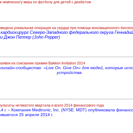
 к чемпионату мира по футболу для детей с диабетом
оведена уникальная операция на сердце при помощи инновационного биологич
кардиохирург Северо-Западного федерального округа Геннади
и Джон Пеппер (John Pepper)
аявок на соискание премии Bakken Invitation 2014
 онлайн-сообщество «
Live
On
.
Give
On
» для людей, которые исп
устройства
зультаты четвертого квартала и всего 2014 финансового года
. – Компания Medtronic, Inc. (NYSE: MDT) опубликовала финансо
ившегося 25 апреля 2014 г.