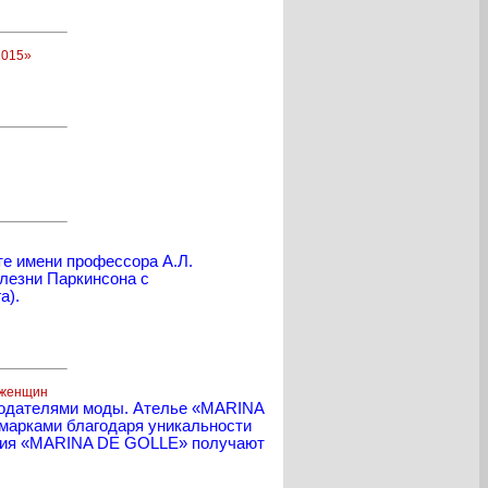
2015»
те имени профессора А.Л.
лезни Паркинсона с
а).
 женщин
онодателями моды. Ателье «MARINA
м-марками благодаря уникальности
делия «MARINA DE GOLLE» получают