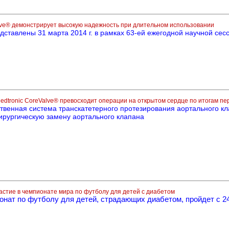
lve® демонстрирует высокую надежность при длительном использовании
дставлены 31 марта 2014 г. в рамках 63-ей ежегодной научной сес
dtronic CoreValve® превосходит операции на открытом сердце по итогам пер
твенная система транскатетерного протезирования аортального кл
рургическую замену аортального клапана
астие в чемпионате мира по футболу для детей с диабетом
т по футболу для детей, страдающих диабетом, пройдет с 24 п