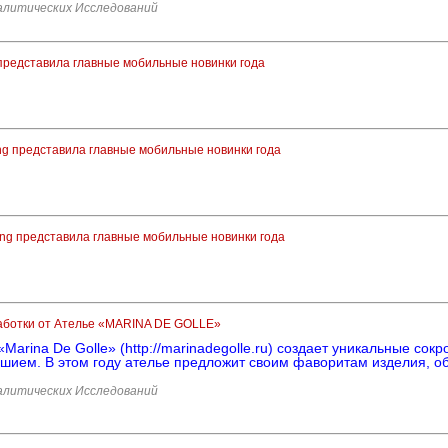
литических Исследований
редставила главные мобильные новинки года
g представила главные мобильные новинки года
g представила главные мобильные новинки года
аботки от Ателье «MARINA DE GOLLE»
«Marina De Golle» (http://marinadegolle.ru) создает уникальные со
ушием. В этом году ателье предложит своим фаворитам изделия, о
литических Исследований