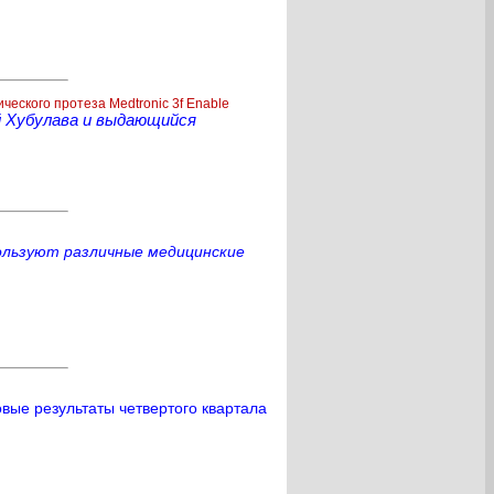
еского протеза Medtronic 3f Enable
й Хубулава и выдающийся
ользуют различные медицинские
вые результаты четвертого квартала