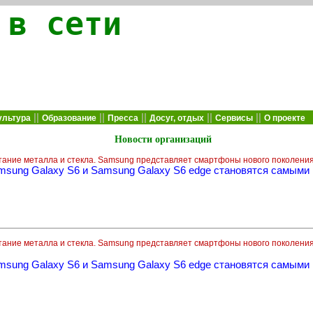
 в сети
||
||
||
||
||
ультура
Образование
Пресса
Досуг, отдых
Сервисы
О проекте
Новости организаций
тание металла и стекла. Samsung представляет смартфоны нового поколения 
msung Galaxy S6 и Samsung Galaxy S6 edge становятся самым
тание металла и стекла. Samsung представляет смартфоны нового поколения 
msung Galaxy S6 и Samsung Galaxy S6 edge становятся самым