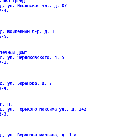
арма Трейд"
д, ул. Ильинская ул., д. 87
47-4,
д, Юбилейный б-р, д. 1
75-5,
течный Дом"
д, ул. Черняховского, д. 5
17-1,
д, ул. Баранова, д. 7
69-4,
М. П.
д, ул. Горького Максима ул., д. 142
22-3,
д, ул. Воронова маршала, д. 1 а