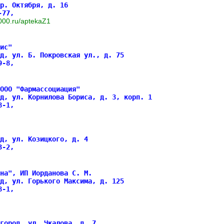
р. Октября, д. 16
7-77,
7-000.ru/aptekaZ1
ис"
д, ул. Б. Покровская ул., д. 75
49-8,
ООО "Фармассоциация"
д, ул. Корнилова Бориса, д. 3, корп. 1
28-1,
д, ул. Козицкого, д. 4
13-2,
на", ИП Иорданова С. М.
д, ул. Горького Максима, д. 125
08-1,
город, ул. Чкалова, д. 7