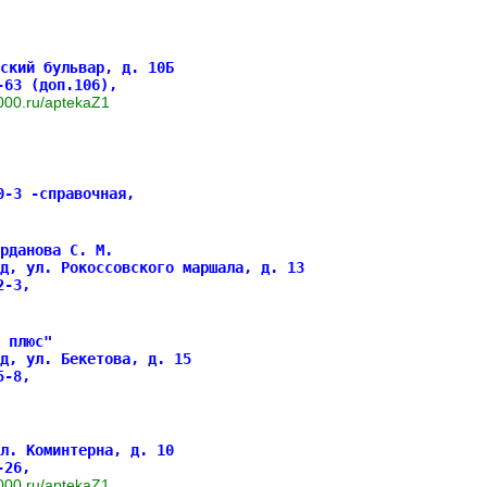
ский бульвар, д. 10Б
-63 (доп.106),
7-000.ru/aptekaZ1
0-3 -справочная,
рданова С. М.
д, ул. Рокоссовского маршала, д. 13
82-3,
 плюс"
д, ул. Бекетова, д. 15
85-8,
л. Коминтерна, д. 10
7-26,
7-000.ru/aptekaZ1