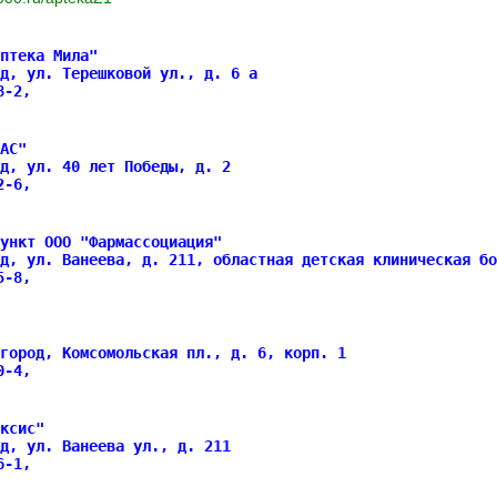
птека Мила"
д, ул. Терешковой ул., д. 6 а
68-2,
АС"
д, ул. 40 лет Победы, д. 2
92-6,
ункт ООО "Фармассоциация"
д, ул. Ванеева, д. 211, областная детская клиническая бо
45-8,
город, Комсомольская пл., д. 6, корп. 1
50-4,
ксис"
д, ул. Ванеева ул., д. 211
46-1,