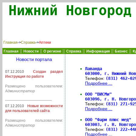
Нижний Новгород
Главная
->
Справка
->
Аптеки
||
||
||
||
||
||
Главная
Новости
О регионе
Справка
Информация
Бизнес
К
Новости портала
Лаванда
07.12.2010
Создан раздел
603000,
г. Нижний Нов
Инструкция по работе
Телефон:
(831) 462-0
Подробнее ...
Размещено пользователем:
Администратор
ООО "ВИСМи"
603096,
г. Н. Новгоро
Телефон:
(831) 271-9
07.12.2010
Новые возможности
Подробнее ...
для пользователей сайта
ООО "Фарм плюс мед"
Размещено пользователем:
603003,
г. Н. Новгоро
Администратор
Телефон:
(831) 222-4
Подробнее ...