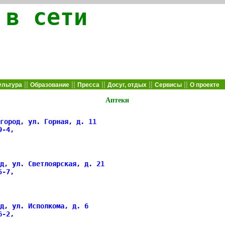
 в сети
||
||
||
||
||
ультура
Образование
Пресса
Досуг, отдых
Сервисы
О проекте
Аптеки
город, ул. Горная, д. 11
29-4,
д, ул. Светлоярская, д. 21
25-7,
д, ул. Исполкома, д. 6
46-2,