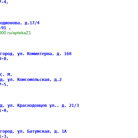
27-4,
одионова, д.17/4
1-91 ,
7-000.ru/aptekaZ1
город, ул. Коминтерна, д. 168
19-0,
С. М.
д, ул. Комсомольская, д.2
07-5,
од, ул. Краснодонцев ул., д. 21/3
81-0,
город, ул. Батумская, д. 1А
61-3,