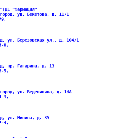
"ТДЕ "Фармация"
город, уд. Бекетова, д. 11/1
079,
од, ул. Березовская ул., д. 104/1
13-0,
д, пр. Гагарина, д. 13
76-5,
город, ул. Веденяпина, д. 14А
94-3,
д, ул. Минина, д. 35
02-4,