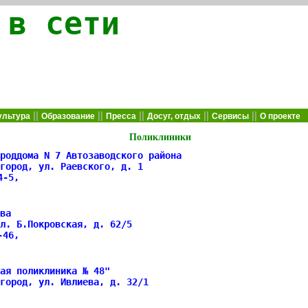
 в сети
||
||
||
||
||
ультура
Образование
Пресса
Досуг, отдых
Сервисы
О проекте
Поликлиники
роддома N 7 Автозаводского района
город, ул. Раевского, д. 1
84-5,
ва
л. Б.Покровская, д. 62/5
6-46,
ая поликлиника № 48"
город, ул. Ивлиева, д. 32/1