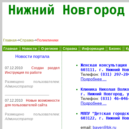
Нижний Новгород
Главная
->
Справка
->
Поликлиники
||
||
||
||
||
||
Главная
Новости
О регионе
Справка
Информация
Бизнес
К
Новости портала
Женская консультация 
07.12.2010
Создан раздел
603111,
г. Нижний Нов
Инструкция по работе
Телефон:
(831) 297-2
Подробнее ...
Размещено пользователем:
Администратор
Клиника Николая Волко
г. Нижний Новгород, у
Телефон:
(831) 46-04
07.12.2010
Новые возможности
Подробнее ...
для пользователей сайта
МЛПУ "Детская городск
Размещено пользователем:
603122,
г. Нижний Нов
Администратор
email:
bayer@bk.ru