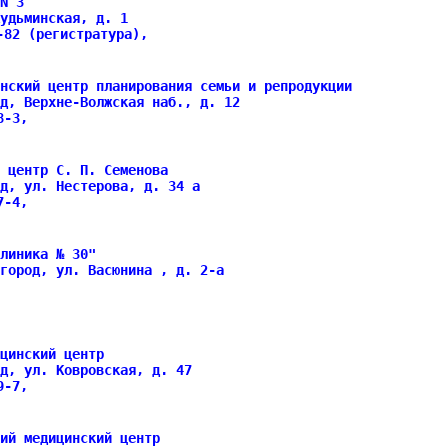
N 3
удьминская, д. 1
-82 (регистратура),
нский центр планирования семьи и репродукции
д, Верхне-Волжская наб., д. 12
78-3,
 центр С. П. Семенова
д, ул. Нестерова, д. 34 а
77-4,
линика № 30"
город, ул. Васюнина , д. 2-а
цинский центр
д, ул. Ковровская, д. 47
09-7,
ий медицинский центр