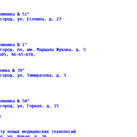
линика № 51"
город, ул. Есенина, д. 27
линика № 1"
город, пл. им. Маршала Жукова, д. 5
505, 46-65-670,
ника № 39"
город, ул. Тимирязева, д. 5
линика № 50"
город, ул. Горная, д. 15
u
тр новых медицинских технологий
д, ул. Новая, д. 36