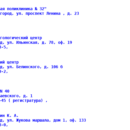
ая поликлиника № 32"
город, ул. проспект Ленина , д. 23
гологический центр
д, ул. Ильинская, д. 78, оф. 19
43-5,
ий центр
д, ул. Белинского, д. 106 б
40-2,
N 40
аевского, д. 1
-45 ( регистратура) ,
ин К. А.
д, ул. Жукова маршала, дом 1, оф. 133
08-0,