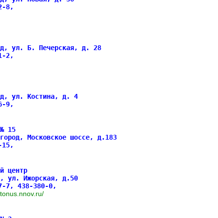
62-8,
д, ул. Б. Печерская, д. 28
41-2,
д, ул. Костина, д. 4
96-9,
№ 15
город, Московское шоссе, д.183
0-15,
й центр
, ул. Ижорская, д.50
7-7, 438-380-0,
w.tonus.nnov.ru/