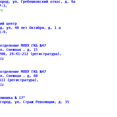
ород, ул. Гребешковский откос, д. 9а
87-3,
d.ru
ий центр
д, ул. 40 лет Октября, д. 1 а
51-9,
отделение МЛПУ ГКБ №47
л. Снежная , д. 15
200, 24-41-212 (регистратура),
ru
отделение МЛПУ ГКБ №47
л. Снежная , д. 80
611 (регистратура),
ru
линика № 17"
вгород, ул. Страж Революции, д. 35