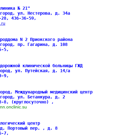
линика № 21"
город, ул. Нестерова, д. 34а
-28, 436-36-59,
.ru
роддома N 2 Приокского района
город, пр. Гагарина, д. 108
25-5,
дорожной клинической больницы ГЖД
ород, ул. Путейская, д. 14/а
50-9,
ород, Международный медицинский центр
город, ул. Бетанкура, д. 2
8-8, (круглосуточно) ,
.nn.onclinic.su
логический центр
д, Портовый пер. , д. 8
66-7,