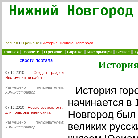
Нижний Новгород
Главная
->
О регионе
->
История Нижнего Новгорода
||
||
||
||
||
||
Главная
Новости
О регионе
Справка
Информация
Бизнес
К
Новости портала
История
07.12.2010
Создан раздел
Инструкция по работе
История гор
Размещено пользователем:
Администратор
начинается в 
07.12.2010
Новые возможности
Новгород был 
для пользователей сайта
Размещено пользователем:
великих русски
Администратор