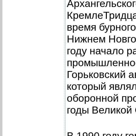
Архангельског
КремлеТридца
время бурног
Нижнем Новго
году начало р
промышленно
Горьковский 
который явля
оборонной пр
годы Великой
В 1990 году г