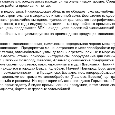
 снижается, рождаемость находится на очень низком уровне. Сре
ные районы проживания татар.
и недостатки. Нижегородская область не обладает сколько-нибудь
ых строительных материалов и каменной соли. Достаточно плодор
нако чрезвычайно выгодное, «узловое» транспортно-географическ
оргового, а в годы индустриализации — как крупнейшего промышле
змещены предприятия ВПК, находящиеся в сложной экономической 
я область специализируется на производстве продукции машиност
ости: машиностроение, химическая, передельная черная металлу
ышленность. Предприятия машиностроения и металлообработки про
е тягачи, автомобильные узлы, детали и агрегаты, речные и морск
 самолеты, станки, приборы, инструменты, оборудование для химич
. (Нижний Новгород, Павлово, Арзамас); химические предприятия 
кие смолы, оргстекло, лаки, ядохимикаты и др. (Дзержинск, Нижни
находятся в городах Выкса, Кулебаки, Нижний Новгород, Бор, цве
й промышленности — в Правдинске, Балахне, нефтеперерабатыва
 старинными центрами металлообработки (Павлово, Ворсма), цент
резьба и роспись). На территории области находится Горьковская 
по производству 8 видов промышленной продукции, в том числе ли
идкости, бортовых грузовых автомобилей.