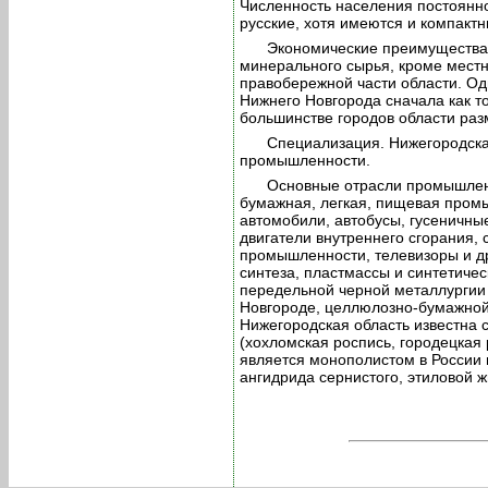
Численность населения постоянно
русские, хотя имеются и компакт
Экономические преимущества 
минерального сырья, кроме местн
правобережной части области. Од
Нижнего Новгорода сначала как т
большинстве городов области ра
Специализация. Нижегородска
промышленности.
Основные отрасли промышленн
бумажная, легкая, пищевая пром
автомобили, автобусы, гусеничны
двигатели внутреннего сгорания,
промышленности, телевизоры и др
синтеза, пластмассы и синтетичес
передельной черной металлургии 
Новгороде, целлюлозно-бумажно
Нижегородская область известна
(хохломская роспись, городецкая 
является монополистом в России 
ангидрида сернистого, этиловой ж