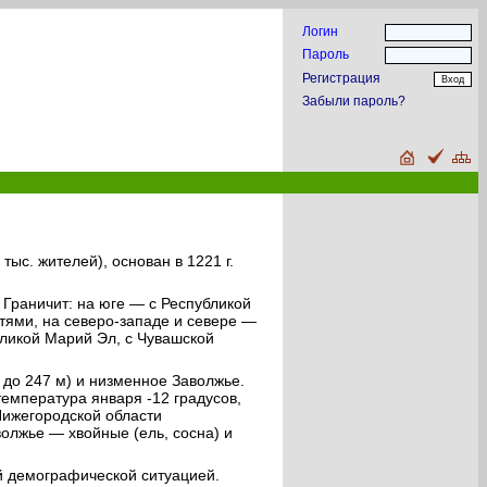
Логин
Пароль
Регистрация
Забыли пароль?
ыс. жителей), основан в 1221 г.
Граничит: на юге — с Республикой
тями, на северо-западе и севере —
бликой Марий Эл, с Чувашской
до 247 м) и низменное Заволжье.
температура января -12 градусов,
Нижегородской области
олжье — хвойные (ель, сосна) и
й демографической ситуацией.