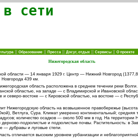
 в сети
||
||
||
||
||
ультура
Образование
Пресса
Досуг, отдых
Сервисы
О проекте
Нижегородская область
ой области — 14 января 1929 г. Центр — Нижний Новгород (1377,8 т
 Новгорода 439 км.
жегородская область расположена в среднем течении реки Волги. 
анской областью, на западе — с Владимирской и Ивановской облас
е и северо-востоке — с Кировской областью, на востоке — с Респу
лит Нижегородскую область на возвышенное правобережье (высота 
Окой), Ветлуга, Сура. Климат умеренно континентальный; средняя 
адусов; количество осадков — около 500 мм в год. На территории 
дерново-подзолистые и подзолистые почвы. Растительность: в Зав
е — дубравы и луговые степи.
ласть отличается высоким уровнем урбанизации и неблагоприятно