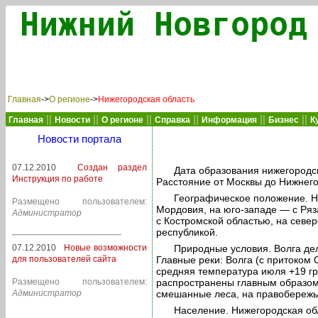
Нижний Новгород
Главная
->
О регионе
->
Нижегородская область
||
||
||
||
||
||
Главная
Новости
О регионе
Справка
Информация
Бизнес
К
Новости портала
07.12.2010
Создан раздел
Дата образования нижегородск
Инструкция по работе
Расстояние от Москвы до Нижнего
Географическое положение. Ни
Размещено пользователем:
Мордовия, на юго-западе — с Ряз
Администратор
с Костромской областью, на север
республикой.
07.12.2010
Новые возможности
Природные условия. Волга де
для пользователей сайта
Главные реки: Волга (с притоком 
средняя температура июля +19 гр
Размещено пользователем:
распространены главным образом 
Администратор
смешанные леса, на правобережь
Население. Нижегородская об