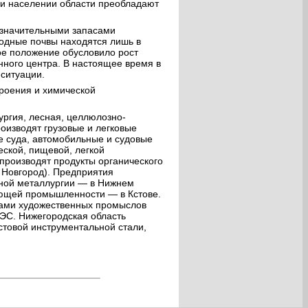
ди населении области преобладают
 значительными запасами
одные почвы находятся лишь в
ое положение обусловило рост
нного центра. В настоящее время в
ситуации.
роения и химической
ргия, лесная, целлюлозно-
изводят грузовые и легковые
ие суда, автомобильные и судовые
еской, пищевой, легкой
производят продукты органического
й Новгород). Предприятия
тной металлургии — в Нижнем
ющей промышленности — в Кстове.
рами художественных промыслов
ГЭС. Нижегородская область
стовой инструментальной стали,