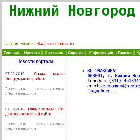
Нижний Новгород
Главная
->
Бизнес
->
Кадровые агентства
||
||
||
||
||
||
Главная
Новости
О регионе
Справка
Информация
Бизнес
К
Новости портала
КЦ "МАКСИМА"
07.12.2010
Создан раздел
603001,
г. Нижний Нов
Инструкция по работе
Телефон:
(831) 461834
email:
kc-maxima@rambler
Размещено пользователем:
Подробнее ...
Администратор
07.12.2010
Новые возможности
для пользователей сайта
Размещено пользователем:
Администратор