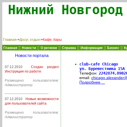
Нижний Новгород
Главная
->
Досуг, отдых
->
Кафе, бары
||
||
||
||
||
||
Главная
Новости
О регионе
Справка
Информация
Бизнес
К
Новости портала
club-cafe Chicago
07.12.2010
Создан раздел
ул. Буревестника 15А
Инструкция по работе
Телефон:
2242874,890
email:
chicago.alexander@
Размещено пользователем:
Подробнее ...
Администратор
07.12.2010
Новые возможности
для пользователей сайта
Размещено пользователем:
Администратор