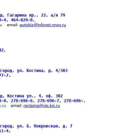
д, Гагарина пр., 22, а/я 79
9-4, 464-029-8,
.ru
email:
autobiz@infonet.nnov.ru
-42,
город, ул. Костина, д. 4/303
577-7,
д, Костина ул., 4, оф. 302
0-0, 278-696-6, 278-696-7, 278-696-,
nn.ru
email:
reclama@vip.kis.ru
город, ул. Б. Покровская, д. 7
711-4,