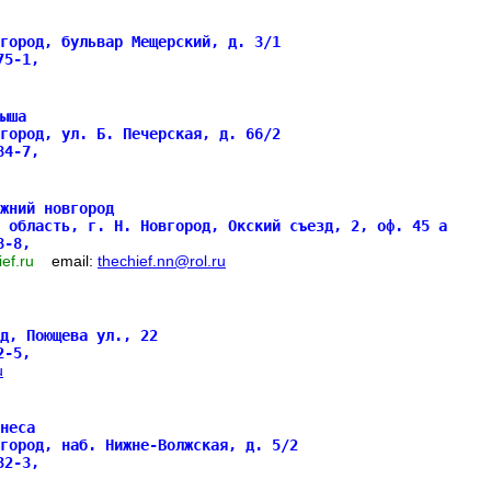
вгород, бульвар Мещерский, д. 3/1
475-1,
ыша
вгород, ул. Б. Печерская, д. 66/2
084-7,
жний новгород
 область, г. Н. Новгород, Окский съезд, 2, оф. 45 а
88-8,
hief.ru
email:
thechief.nn@rol.ru
д, Поющева ул., 22
52-5,
u
неса
город, наб. Нижне-Волжская, д. 5/2
332-3,