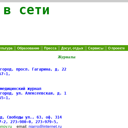
 в сети
||
||
||
||
||
ультура
Образование
Пресса
Досуг, отдых
Сервисы
О проекте
Журналы
город, просп. Гагарина, д. 22
857-1,
медицинский журнал
город, ул. Алексеевская, д. 1
755-1,
д, Свободы ул., 63, оф. 314
7-2, 273-980-0, 273-979-5,
.nnov.ru
email:
niarro@internet.ru