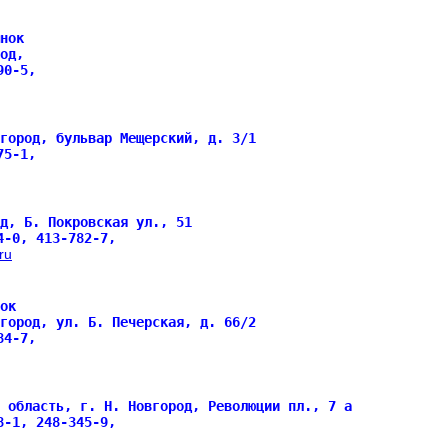
нок
од,
690-5,
вгород, бульвар Мещерский, д. 3/1
475-1,
д, Б. Покровская ул., 51
4-0, 413-782-7,
ru
ок
вгород, ул. Б. Печерская, д. 66/2
084-7,
 область, г. Н. Новгород, Революции пл., 7 а
8-1, 248-345-9,