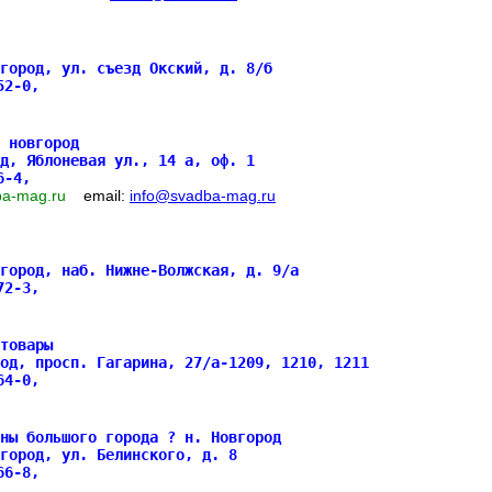
город, ул. съезд Окский, д. 8/б
652-0,
 новгород
д, Яблоневая ул., 14 а, оф. 1
36-4,
ba-mag.ru
email:
info@svadba-mag.ru
город, наб. Нижне-Волжская, д. 9/а
872-3,
товары
од, просп. Гагарина, 27/а-1209, 1210, 1211
764-0,
ны большого города ? н. Новгород
город, ул. Белинского, д. 8
966-8,