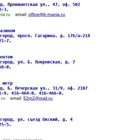
од, Провиантская ул., 47, оф. 502
18-3,
nia.ru
email:
office@b-mania.ru
азином
город, просп. Гагарина, д. 176/а-218
121-7,
ентом
город, ул. Б. Покровская, д. 7
766-0,
 метр
д, Б. Печерская ул., 31/9, оф. 2107
1-9, 416-464-0, 416-466-0,
2.ru
email:
52m2@mail.ru
город, ул. съезд Окский, д. 4
425-5,