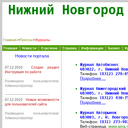
Нижний Новгород
Главная
->
Пресса
->
Журналы
||
||
||
||
||
||
Главная
Новости
О регионе
Справка
Информация
Бизнес
К
Новости портала
Журнал Автобизнес
07.12.2010
Создан раздел
603022,
г. Нижний Нов
Инструкция по работе
Телефон:
(8312) 278-
Подробнее ...
Размещено пользователем:
Администратор
Журнал Нижегородский 
603005,
г. Нижний Нов
Телефон:
(8312) 430-
07.12.2010
Новые возможности
Подробнее ...
для пользователей сайта
Журнал Авторынок
Размещено пользователем:
603003,
г. Н. Новгоро
Администратор
Телефон:
(831) 273-98
Веб-страница:
www.aina