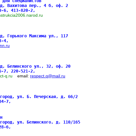
 для специалистов
д, Вахитова пер., 4 б, оф. 2
0-6, 413-820-2,
nstrukcia2006.narod.ru
д, Горького Максима ул., 117
93-4,
nn.ru
д, Белинского ул., 32, оф. 20
6-7, 220-521-2,
ect-q.ru
email:
respect.q@mail.ru
вгород, ул. Б. Печерская, д. 66/2
084-7,
н
вгород, ул. Белинского, д. 110/165
628-6,