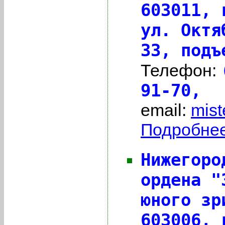
603011,
ул. Октя
33, подъ
Телефон:
91-70,
email:
mist
Подробнее 
Нижегоро
ордена "
юного зр
603006,