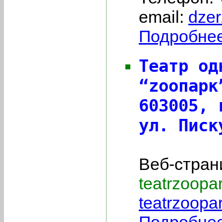
email:
dze
Подробнее 
Театр од
“zоопарк
603005,
ул. Писк
Веб-стран
teatrzoop
teatrzoop
Подробнее 