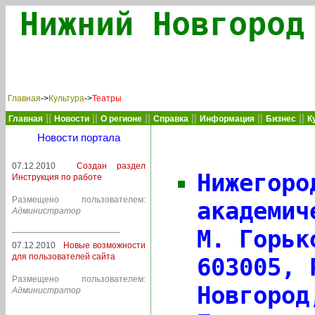
Нижний Новгород
Главная
->
Культура
->
Театры
||
||
||
||
||
||
Главная
Новости
О регионе
Справка
Информация
Бизнес
К
Новости портала
07.12.2010
Создан раздел
Нижегоро
Инструкция по работе
Размещено пользователем:
академич
Администратор
М. Горьк
07.12.2010
Новые возможности
для пользователей сайта
603005,
Размещено пользователем:
Новгород
Администратор