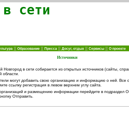
 в сети
||
||
||
||
||
ультура
Образование
Пресса
Досуг, отдых
Сервисы
О проекте
Источники
Новгород в сети собирается из открытых источников (сайты, справ
 области.
тели могут добавить свою организацию и информацию о ней. Все
ите ссылку регистрация в левом верхнем углу сайта.
организаций и размещению информации перейдите в подраздел Об
нопку Отправить.