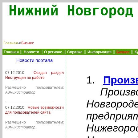
Нижний Новгород
Главная
->
Бизнес
||
||
||
||
||
||
Главная
Новости
О регионе
Справка
Информация
Бизнес
К
Новости портала
07.12.2010
Создан раздел
Произ
Инструкция по работе
Размещено пользователем:
Произв
Администратор
Новгороде
07.12.2010
Новые возможности
предприят
для пользователей сайта
Размещено пользователем:
Нижегород
Администратор